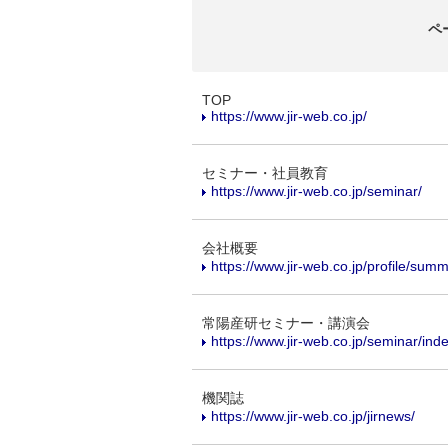
ペ
TOP
https://www.jir-web.co.jp/
セミナー・社員教育
https://www.jir-web.co.jp/seminar/
会社概要
https://www.jir-web.co.jp/profile/sum
常陽産研セミナー・講演会
https://www.jir-web.co.jp/seminar/ind
機関誌
https://www.jir-web.co.jp/jirnews/